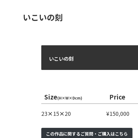
いこいの刻
いこいの刻
Size
Price
(H×W
×
Dcm)
23
×
15
×
20
¥150,000
この作品に関するご質問・ご購入はこちら