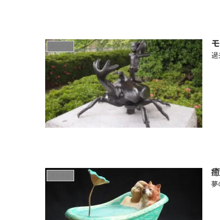
過去作品
過
過去作品
夢