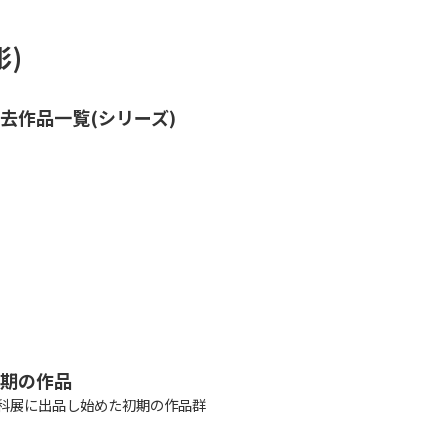
)
去作品一覧(シリーズ)
初期の作品
科展に出品し始めた初期の作品群