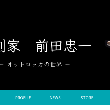
PROFILE
NEWS
STORE