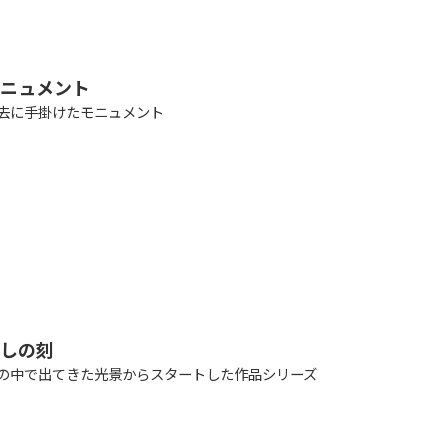
モニュメント
去に手掛けたモニュメント
癒しの刻
の中で出てきた光景からスタートした作品シリーズ