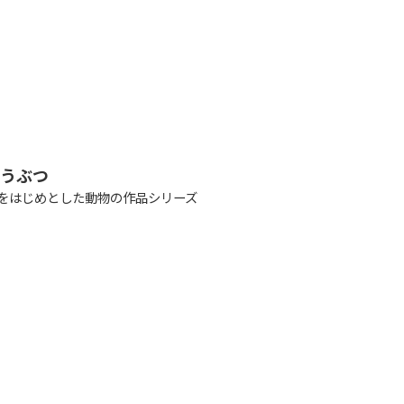
どうぶつ
をはじめとした動物の作品シリーズ