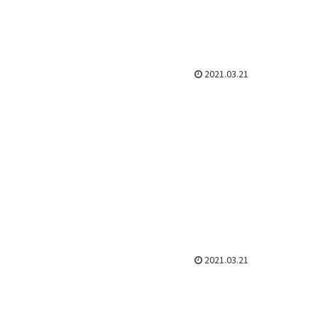
2021.03.21
2021.03.21